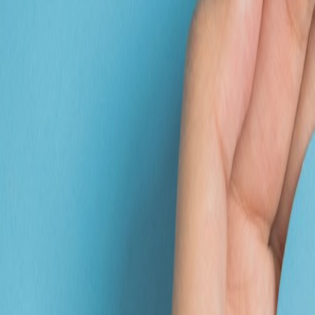
like
have
share
つぼ市製茶本舗
ミルクでつくる黒豆きなこラ