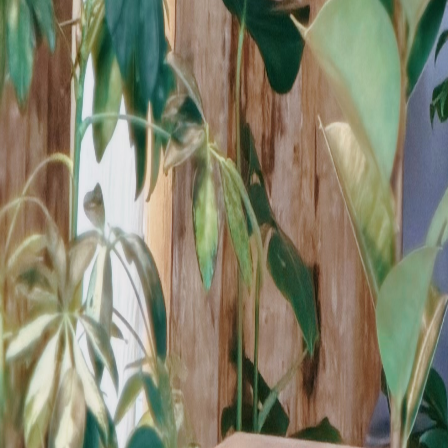
0.0
/7
(
0
)
17,280
円 (税込)
購入