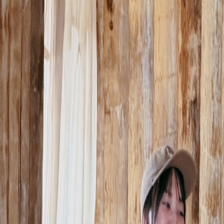
like
have
share
E3Live
E3Probiotics(イースリー