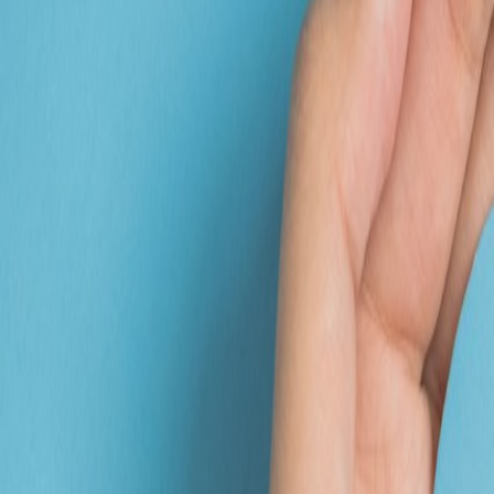
like
have
share
lumlum
ヘルシーヴィーガン玄米麺 ト