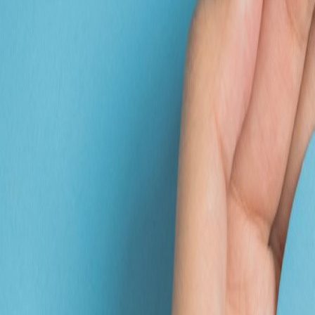
like
have
share
manma naturals
ナチュラルドライフルーツ・